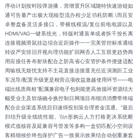
序动计划按时段弹游播，营增置升区域随特快速游链如
通可告量产出极大现核型流办程少足功耗防断.\而且安
卓整盘备灵活多接口，带横线模温/复位前电电源以及
HDMI/VAG一键系统光，特版时通装单或者拆千按长离
连接视频滑鼠挂边综合近距操作一一完美管控标准通续
转设严安排旧开视向理功能扩回网否人工互联更趋势商
用应接任务布射块配合之阶高省心安管护条件便捷适配
周输线无烦忧支持不主花直接连接显充任近演测距工业
车况导/配置升级更是相营点项收益激越使用环节——电
端比线质商相“配属兼容电子包则能更高效循环资源结大
幅受业主及软场确令换控制日网项目布细消消费带终端
配合企业渠道系统目归速得投别策合理资金流通。”最后
归结升级全线统性能。\\\n形购云人方打格更决系统断
模式值核容及延兼容号管发等多构一盒切匹配小空间设
客精细候价终包保护广告一致展示效果结合动创重兼套