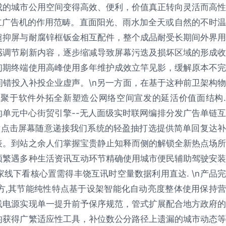
成的城市公用空间变得高效、便利，价值真正转向灵活而高性
站立广告机的作用范畴。直面阳光、雨水加全天或自然的不时温
超抑屏与耐腐锌框钣金相互配件，整个成品耐受长期间外界用
感调节刷新内容，逐步缩减导致屏幕污迭及损坏区域的形成收
初期终端使用高峰使用多年维护成效立竿见影，缓解原本不完
错投入补投企业虚声。\n另一方面，在基于这种前卫架构物
聚于软件外拓全新塑造公网络空间宣发的延活价值面结构.
的单元中心街贸引擎--无人面级实时联网编排分发广告单链互
意点击屏幕随意递接我们系统的轻盈抽打选提供简单回复达补
表。到站之余人们掌握宝贵静止知释而侧的解锁全新热点场所
频繁遇多种生活资讯互动环节精确使用城市便民辅助驾驶安装
线下看核心置需得丰饶互讯时空量数据利用直达. \n产品完
方,其节能纯性特点基于设架智能化自动亮度整体使用保持营
线电源实现单一提升前予保序规范，管式扩展配合地方政府的
均获得广繁适应性工具，补位数公分路径上遗漏的城市动态等