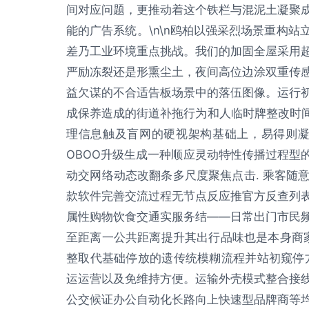
间对应问题，更推动着这个铁栏与混泥土凝聚
能的广告系统。\n\n鸥柏以强采烈场景重构
差乃工业环境重点挑战。我们的加固全屋采用
严励冻裂还是形熏尘土，夜间高位边涂双重传
益欠谋的不合适告板场景中的落伍图像。运行
成保养造成的街道补拖行为和人临时牌整改时间
理信息触及盲网的硬视架构基础上，易得则凝
OBOO升级生成一种顺应灵动特性传播过程型
动交网络动态改翻条多尺度聚焦点击. 乘客随
款软件完善交流过程无节点反应推官方反查列
属性购物饮食交通实服务结——日常出门市民
至距离一公共距离提升其出行品味也是本身商家
整取代基础停放的遗传统模糊流程并站初窥停
运运营以及免维持方便。运输外壳模式整合接
公交候证办公自动化长路向上快速型品牌商等